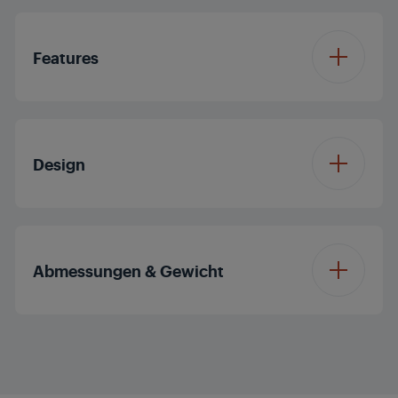
Wet & Dry
Anwendung
Features
Klingenmaterial
Titan
Akkustandsanzeige
Design
Detail Trimmer
Nein
Farbe
Schwarz
Turbo-Funktion
Nein
Abmessungen & Gewicht
Tastensperre für
Nein
Trimmer-Stufe
Höhe Verpackung
23 cm
Display Schnittlänge