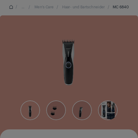
/
...
/
Men's Care
/
Haar- und Bartschneider
/
MC 6840