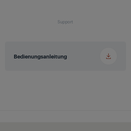
Breite Verpackung
5.5 cm
Support
Tiefe Verpackung
12.5 cm
Gewicht Verpackung
0.4 kg
Bedienungsanleitung
Höhe
18 cm
Breite
5 cm
Tiefe
5 cm
Gewicht
0.23 kg