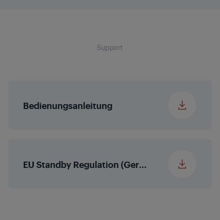
Breite Verpackung
16.5 cm
Support
Tiefe Verpackung
9 cm
Gewicht Verpackung
0.63 kg
Bedienungsanleitung
Gewicht
0.627 kg
EU Standby Regulation (German (Germany))