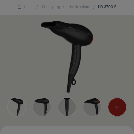
/
...
/
Hairstyling
/
Haartrockner
/
HD 3700 B
1