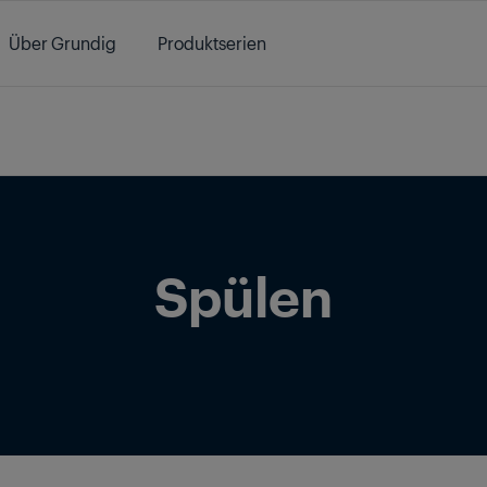
Über Grundig
Produktserien
/
Produkte
/
Küche
/
Spülen
Spülen