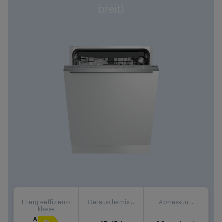
breit)
Energieeffizienz-
Geräuschemis...
Abmessun...
klasse