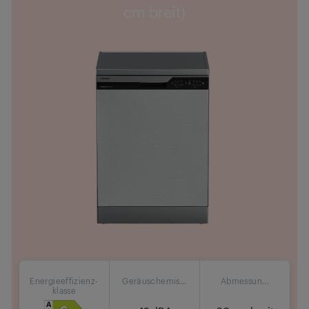
cm breit)
Energieeffizienz-
Geräuschemis...
Abmessun...
klasse