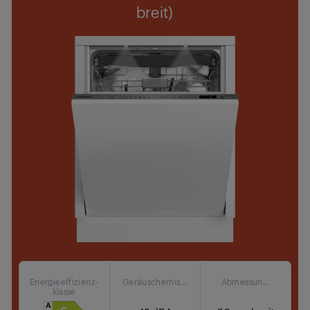
breit)
Energieeffizienz-
Geräuschemis...
Abmessun...
klasse