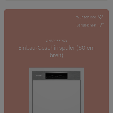
Optimale Anwendung: Anpassbarer Korb
Auto-Programm: Wählen Sie das passendste
Programm
Wunschliste
BestFit Zero: Geben Sie Ihrer Küche ein nahtloses
Vergleichen
Aussehen
GNSP4630XB
Einbau-Geschirrspüler (60 cm
breit)