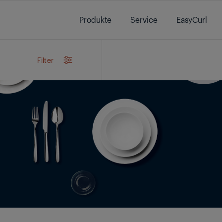
Main content starts here
Produkte
Service
EasyCurl
Filter