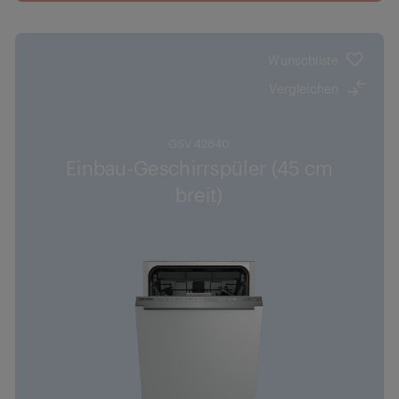
Optimale Anwendung: Anpassbarer Korb
Auto-Programm: Wählen Sie das passendste
Programm
Wunschliste
BestFit: Für eine Küche, die perfekt aussieht
Vergleichen
GSV 42840
Einbau-Geschirrspüler (45 cm
breit)