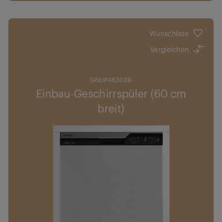
Optimale Anwendung: Anpassbarer Korb
Auto-Programm: Wählen Sie das passendste
Programm
Wunschliste
CornerWash-Technologie: Erreicht jede Ecke
Vergleichen
GNUP4630XB
Einbau-Geschirrspüler (60 cm
breit)