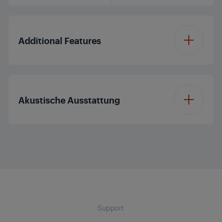
Additional Features
Waterproof
IP67
Akustische Ausstattung
USB Charge-Out
Passive Radiator
Hands Free
True Wireless Stereo
Built-in microphone
(TWS)
Support
Microphone (AU)