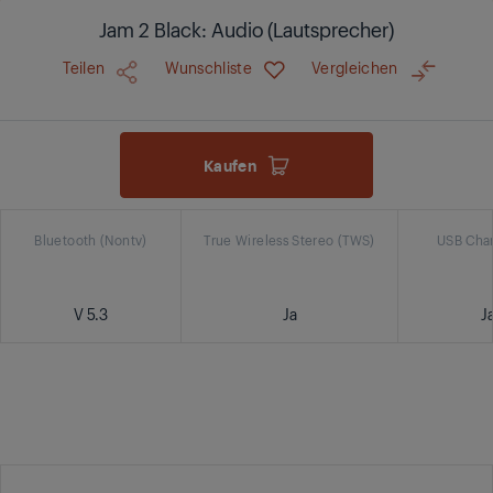
Jam 2 Black: Audio (Lautsprecher)
Teilen
Wunschliste
Vergleichen
Kaufen
Bluetooth (Nontv)
True Wireless Stereo (TWS)
USB Cha
V 5.3
Ja
J