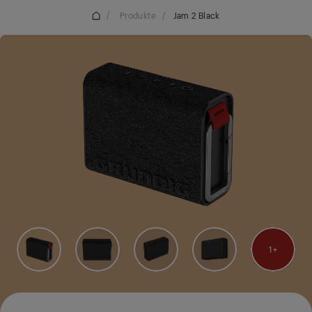
/
Produkte
/
Jam 2 Black
1