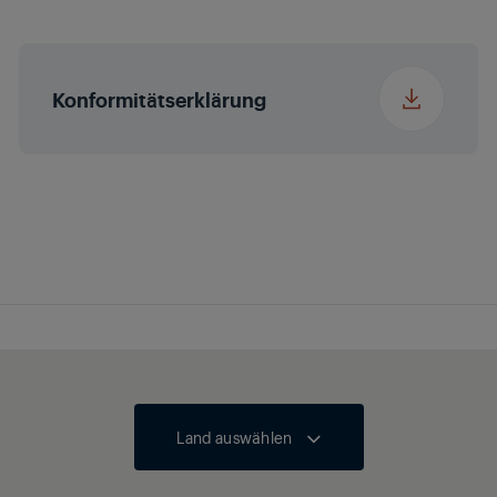
Display Typ
LED
Konformitätserklärung
Zubehör
Benutzerhandbuch
USB-Ladekabel
Land auswählen