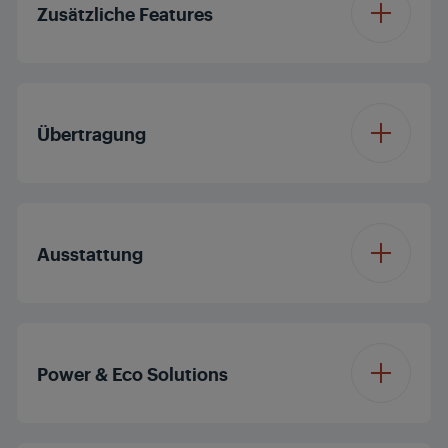
Zusätzliche Features
CI+
HDR
Automatischer
Komponenten
Nein
Sendersuchlauf
Übertragung
HDR10+
Ethernetanschluss
Kindersicherung
Local Dimming
Nein
DVB
DVB-T2/C/S2
HDMI 2.1
3
Ausstattung
Micro Dimming
HBB TV
Ja (2.0)
HDMI ARC
HDMI eARC
Displaydiagonale (ca.
MEMC
55'/139 cm
HEVC/H.265
Zoll / cm)
Power & Eco Solutions
HDMI CEC
Erweiterter Farbraum
Auflösung
4K Ultra HD
(WCG)