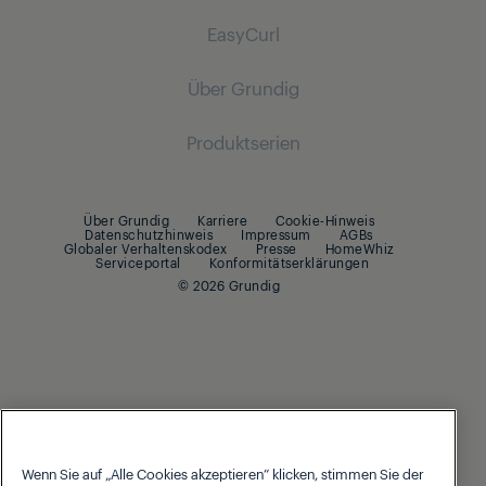
Kabellose Staubsauger
EasyCurl
Toaster und Kontaktgrills
Haartrockner
Bodenstaubsauger
Multikocher und Fritteusen
Hilfe Center
Haarglätter
Über Grundig
Support
Haarstyler
Produktserien
Downloads
Men's Care
Über Grundig
Produktunterlagen
Haar- und Bartschneider
Über Grundig
Karriere
Cookie-Hinweis
Beko Germany
Ersatzteile
Datenschutzhinweis
Impressum
AGBs
Multihaarschneidesets
Globaler Verhaltenskodex
Presse
HomeWhiz
Serviceportal
Konformitätserklärungen
Servicebereich
© 2026 Grundig
Rasierer
Gesundheit
Ultraschallreiniger
Wenn Sie auf „Alle Cookies akzeptieren“ klicken, stimmen Sie der
Our parent company, Beko has 55,000 employees throughout the