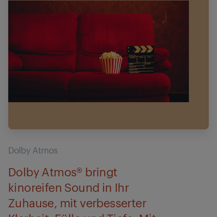
Dolby Atmos
Dolby Atmos® bringt
kinoreifen Sound in Ihr
Zuhause, mit verbesserter