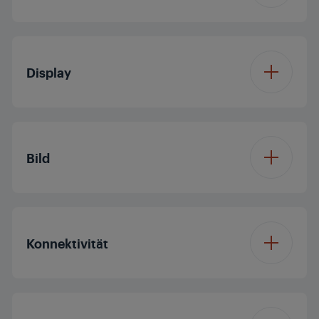
Betriebssystem
GoogleTV
Display
Displaydiagonale (ca.
55'/139 cm
Zoll / cm)
Bild
Auflösung
4K Ultra HD
Prozessor
Quad Core
Konnektivität
Display Panel
OLED TV
Dolby Digital
Panelfrequenz (Hz)
120
Bluetooth
Dolby Vision
IQ