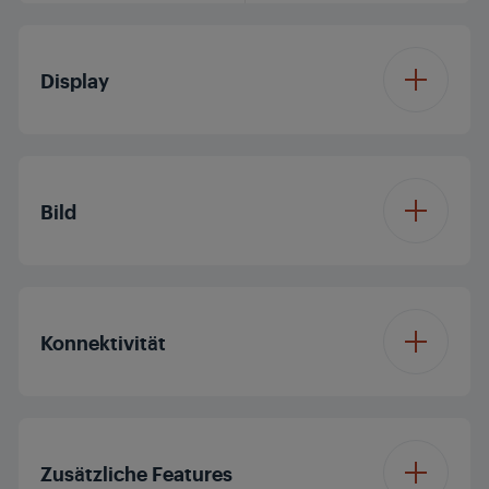
Display
Displaydiagonale (ca.
65'/164 cm
Zoll / cm)
Bild
Auflösung
4K Ultra HD
Prozessor
Quad Core
Konnektivität
Display Panel
OLED TV
Dolby Digital
Panelfrequenz (Hz)
100
Bluetooth
Dolby Vision
Nein
Zusätzliche Features