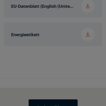
EU-Datenblatt (English (United States))
Micro Dimming
MEMC
Energieetikett
Erweiterter Farbraum
(WCG)
Magic Fidelity
Stereo
Audio-
2 x 15/30 W
Ausgangsleistung
nominal/Musik
Power (R/L)