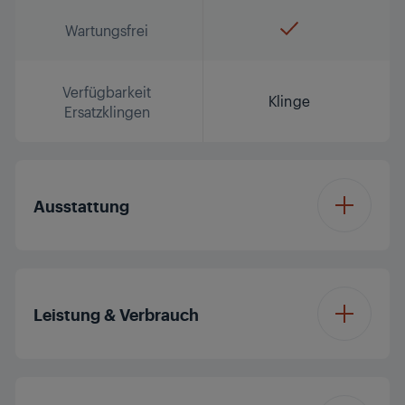
Wartungsfrei
Verfügbarkeit
Klinge
Ersatzklingen
Ausstattung
Rasierer-System
Scherfolienrasierer
Leistung & Verbrauch
Wet & Dry
Nein
Anwendung
Ladezeit
90 min