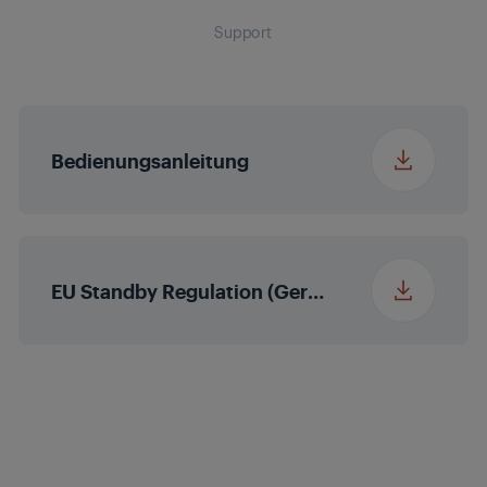
Breite
6 cm
Support
Reinigungs- und
Nein
Wartungsöl
Tiefe
17 cm
Detail Trimmer
Gewicht
0.23 kg
Bedienungsanleitung
Aufbewahrungsbehälter
Nein
EU Standby Regulation (German (Germany))
Schutzkappe