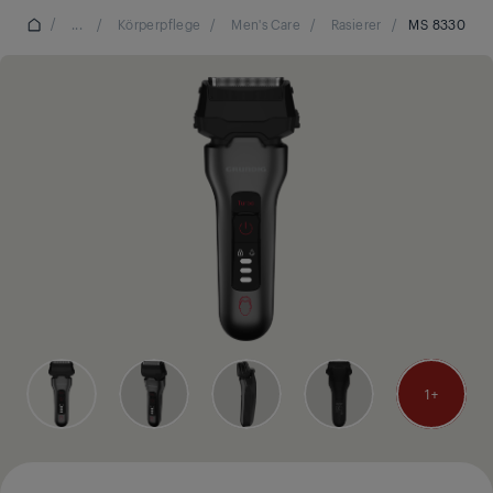
/
...
/
Körperpflege
/
Men's Care
/
Rasierer
/
MS 8330
1