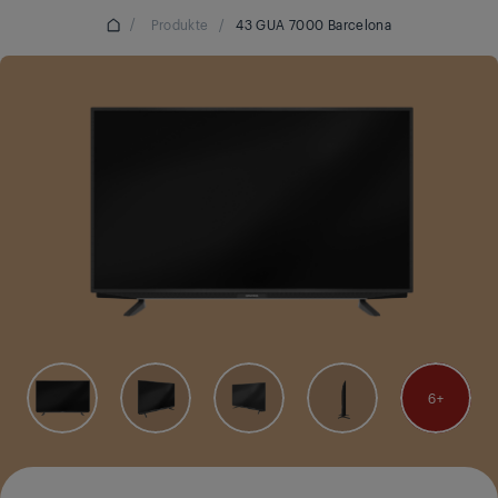
/
Produkte
/
43 GUA 7000 Barcelona
6