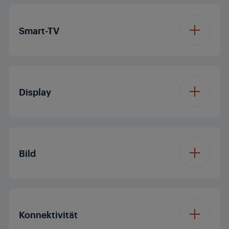
Smart-TV
Betriebssystem
Netflix
Display
Displaydiagonale (ca.
43'/108 cm
Zoll / cm)
Bild
Auflösung
4K Ultra HD
Prozessor
Quad Core
Konnektivität
Display Panel
LED TV