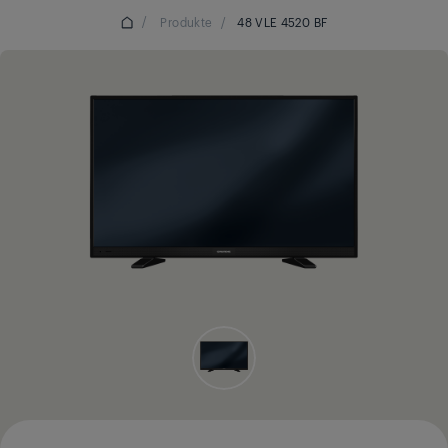
/
Produkte
/
48 VLE 4520 BF