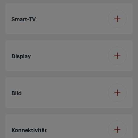
Smart-TV
Betriebssystem
Basic DTV-1
Display
Displaydiagonale (ca.
48'/121 cm
Zoll / cm)
Bild
Auflösung
Full HD
Dolby Digital
Konnektivität
Display Panel
LED TV