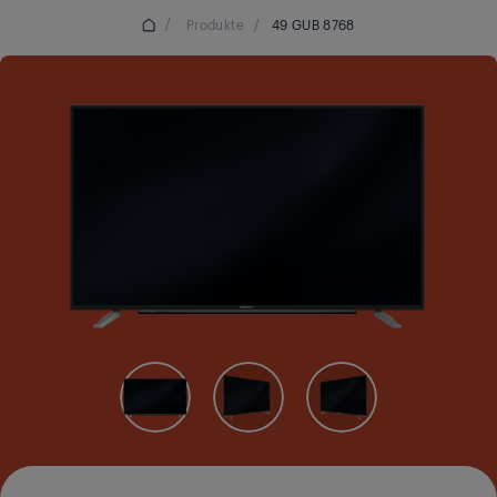
/
Produkte
/
49 GUB 8768