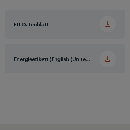
in cm)
Local Dimming
Nein
EU-Datenblatt
Micro Dimming
MEMC
Energieetikett (English (United States))
Erweiterter Farbraum
Nein
(WCG)
Magic Fidelity
Stereo
Audio-
2 x 10/20 W
Ausgangsleistung
nominal/Musik