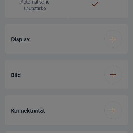
Automatische
Lautstärke
Display
Displaydiagonale (ca.
49'/123 cm
Zoll / cm)
Bild
Auflösung
4K Ultra HD
Prozessor
Dual Core
Konnektivität
Display Panel
LED TV
Dolby Digital
Panelfrequenz (Hz)
50