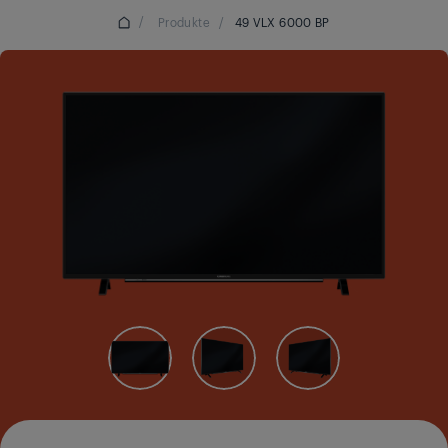
/
Produkte
/
49 VLX 6000 BP