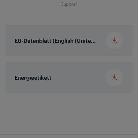
Breite x Höhe x Tiefe
Support
1200 x 774 x 160 mm
mit Verpackung (ca.
HDR
in cm)
Local Dimming
Nein
EU-Datenblatt (English (United States))
Micro Dimming
Nein
MEMC
Nein
Energieetikett
Erweiterter Farbraum
Nein
(WCG)
Magic Fidelity