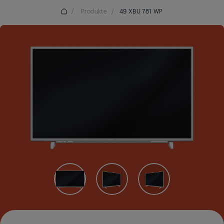
/
Produkte
/
49 XBU 781 WP