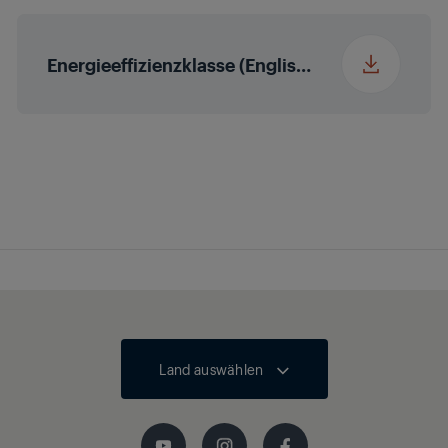
Audio-
2 x 10/20 W
Ausgangsleistung
nominal/Musik
Energieeffizienzklasse (English (United States))
Power (R/L)
Automatische
Lautstärke
Dolby Atmos
Nein
HEVC/H.265
Land auswählen
Bluetooth