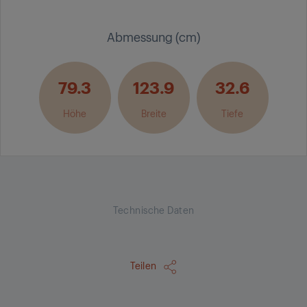
Abmessung (cm)
79.3
123.9
32.6
Höhe
Breite
Tiefe
Technische Daten
Teilen