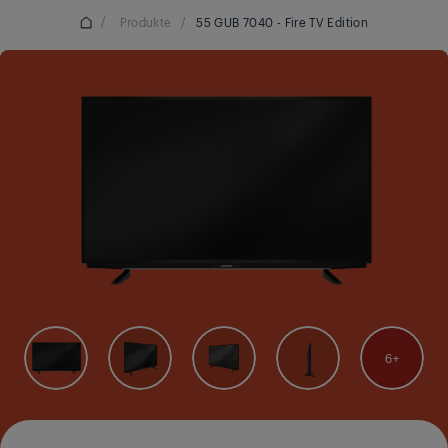
/
Produkte
/
55 GUB 7040 - Fire TV Edition
6