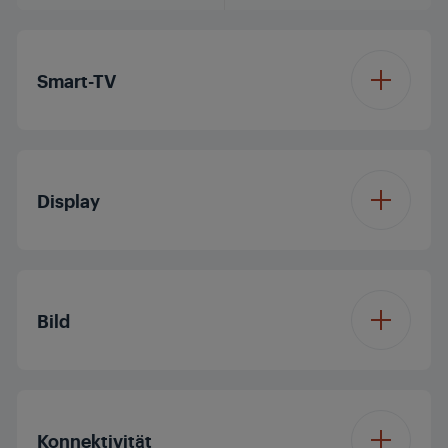
Smart-TV
Betriebssystem
Fire OS
Display
Displaydiagonale (ca.
55'/139 cm
Zoll / cm)
Bild
Auflösung
4K Ultra HD
Prozessor
Quad Core
Konnektivität
Display Panel
LED TV