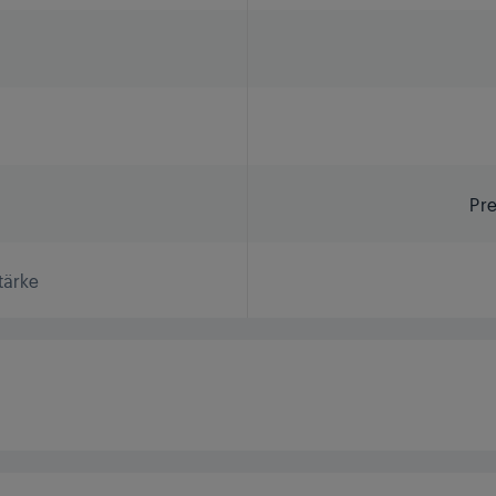
Pr
tärke
oll / cm)