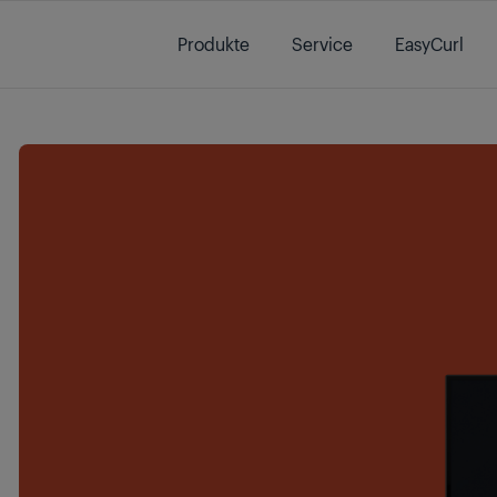
Main content starts here
Produkte
Service
EasyCurl