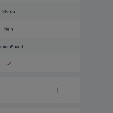
Stereo
Nein
emiumSound
65'/164 cm