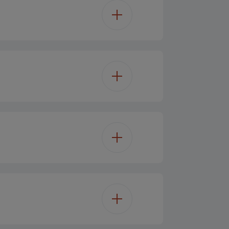
4K Ultra HD
Dual Core
LED TV
100
Nein
Nein