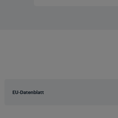
Breite x Höhe x Tiefe ohne Standfuß 
USB 3.0
Dolby Vision
Fernbedienun
Breite x Höhe x Tiefe mit Verpa
WiFi
DTS Virtual
HDR
Local Dimmin
Micro Dimmin
EU-Datenblatt
MEMC