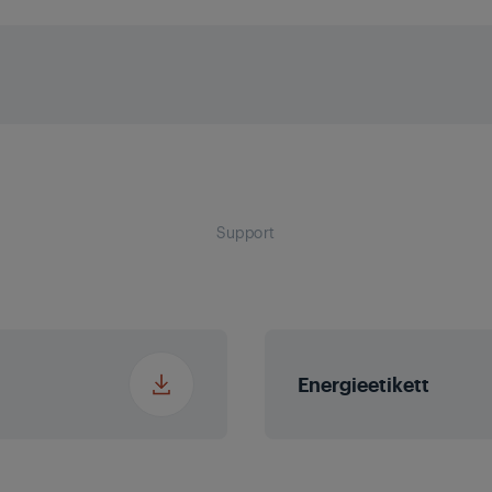
/ Standfüße (ca. in cm)
1460
g
TS3
ckung (ca. in cm)
1663 
Pr
Support
g
g
Energieetikett