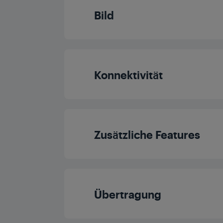
Bild
Auflösung
Prozessor
Display Panel
Konnektivität
Dolby Digital
Panelfrequenz (H
Bluetooth
Dolby Vision
Zusätzliche Features
CI+
HDR
Automatischer Sender
Komponenten
Übertragung
Local Dimmin
Kindersicherun
Ethernetanschlu