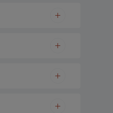
DVB-T2/C/S2)
Ja - Ja - Ja
4
65'/164 cm
4K Ultra HD
Schwarz
LED TV
Ja (Einweg)
aluminium stand
Dual Core
x 900 x 296 mm
2
0 x 400 mm