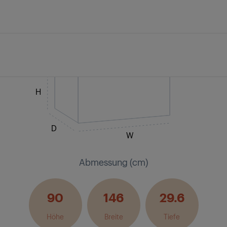
H
D
W
Abmessung (cm)
90
146
29.6
Höhe
Breite
Tiefe