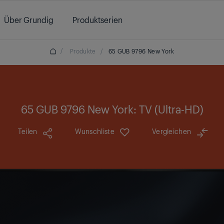
Über Grundig
Produktserien
/
Produkte
/
65 GUB 9796 New York
65 GUB 9796 New York: TV (Ultra-HD)
Teilen
Wunschliste
Vergleichen