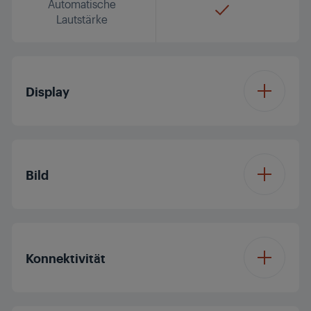
Automatische
Lautstärke
Display
Displaydiagonale (ca.
65'/164 cm
Zoll / cm)
Bild
Auflösung
4K Ultra HD
Prozessor
Dual Core
Konnektivität
Display Panel
LED TV
Dolby Digital
Panelfrequenz (Hz)
100