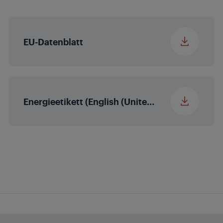
in cm)
Local Dimming
Nein
EU-Datenblatt
Micro Dimming
MEMC
Energieetikett (English (United States))
Erweiterter Farbraum
(WCG)
Magic Fidelity
Stereo
Audio-
2 x 15/30 W
Ausgangsleistung
nominal/Musik