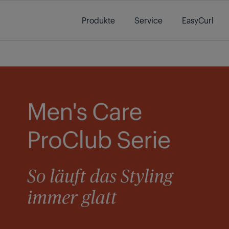
Main content starts here
Produkte
Service
EasyCurl