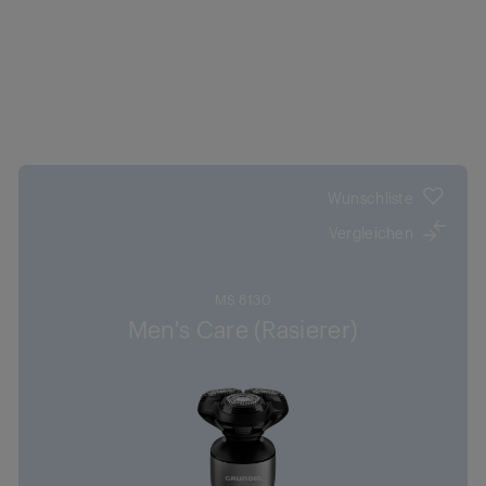
Wunschliste
Vergleichen
MS 8130
Men's Care (Rasierer)