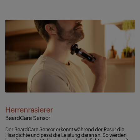
Herrenrasierer
BeardCare Sensor
Der BeardCare Sensor erkennt während der Rasur die
Haardichte und passt die Leistung daran an: So werden