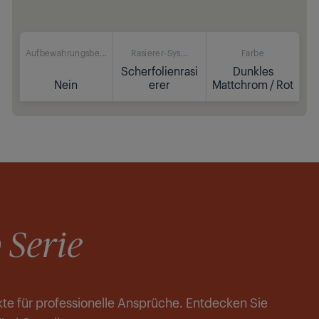
Aufbewahrungsbe...
Rasierer-Sys...
Farbe
Scherfolienrasi
Dunkles
Nein
erer
Mattchrom / Rot
Kaufen
Turbo Modus - Men Care: Sanfte Rasur mit
erhöhter Leistung
BeardCare Sensor: Kontrolle über Ihre tägliche
Pflegeroutine
 Serie
kte für professionelle Ansprüche. Entdecken Sie