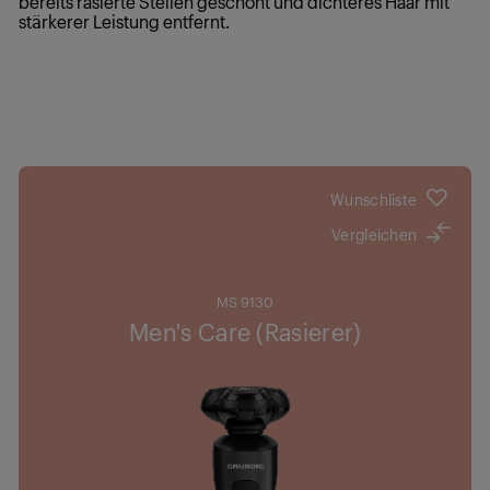
bereits rasierte Stellen geschont und dichteres Haar mit
stärkerer Leistung entfernt.
Wunschliste
Vergleichen
MS 9130
Men's Care (Rasierer)