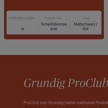
Aufbewahrungsbe...
Rasierer-Sys...
Farbe
Scherfolienrasi
Mattschwarz /
Ja
erer
Rot
Kaufen
Turbo Modus - Men Care: Sanfte Rasur mit
erhöhter Leistung
BeardCare Sensor: Kontrolle über Ihre tägliche
Pflegeroutine
Grundig ProClub
ProClub von Grundig bietet exklusive Produ