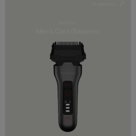
Vergleichen
MS 8330
Men's Care (Rasierer)