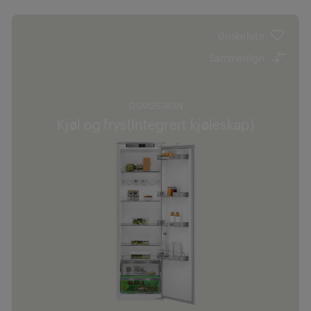
Ønskeliste
Sammenlign
GSMI25740N
Kjøl og frys(Integrert kjøleskap)