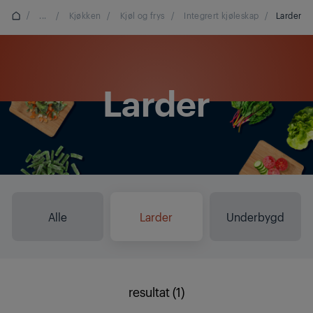
/
...
/
Kjøkken
/
Kjøl og frys
/
Integrert kjøleskap
/
Larder
Larder
Alle
Larder
Underbygd
resultat (1)