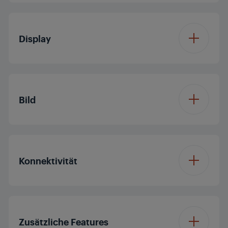
Betriebssystem
Vision OS
Display
Displaydiagonale (ca.
32'/80 cm
Zoll / cm)
Bild
Auflösung
HDR
Prozessor
Dual Core
Konnektivität
Display Panel
LED TV
Dolby Digital
Panelfrequenz (Hz)
50
Bluetooth
Nein
Dolby Vision
Nein
Zusätzliche Features