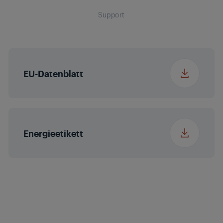
Breite x Höhe x Tiefe
Support
797 x 514 x 148 mm
mit Verpackung (ca.
Micro Dimming
Nein
in cm)
MEMC
Nein
EU-Datenblatt
Erweiterter Farbraum
Nein
(WCG)
Energieetikett
Magic Fidelity
Audio-
2 x 8/16 W
Ausgangsleistung
nominal/Musik
Power (R/L)