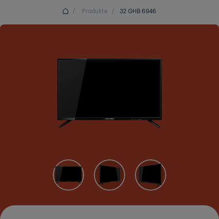
/
Produkte
/
32 GHB 6946